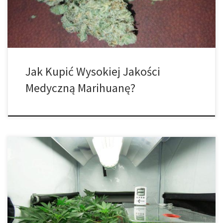
strategię kupowania wina przez wiele osób: znajdują oni fajnie
wyglądającą […]
Jak Kupić Wysokiej Jakości
Medyczną Marihuanę?
Czy Twój ulubiony zapach może pomóc Ci znaleźć ulubioną
odmianę marihuany? Nie tak daleko za nagłówkami reklamującymi
cud, jakim jest CBD, znajdują się terpeny, które również cieszą się
ogromnym zainteresowaniem. Terpeny, dla niewtajemniczonych,
to te cudowne małe związki cannabis, które nadają każdej
odmianie wyraźny smak i aromat (przyjemny lub niekoniecznie