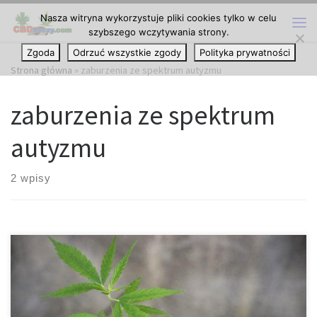
Nasza witryna wykorzystuje pliki cookies tylko w celu
Przejdź do treści
szybszego wczytywania strony.
Me
Zgoda
Odrzuć wszystkie zgody
Polityka prywatności
Strona główna
»
zaburzenia ze spektrum autyzmu
zaburzenia ze spektrum
autyzmu
2 wpisy
Naukowcy mówią, że istnieje związek między niskim poziomem
endokannabinoidów i zaburzeniami autystycznymi. Zaburzenia ze
spektrum autyzmu, które można zdiagnozować u dzieci w wieku