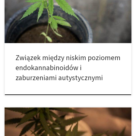
18 miesięcy, mogą wpływać na ludzi na wiele sposobów, m.in.
powodować: wrażliwość na hałas, zaburzenia żołądkowo
jelitowe, drgawki, zaburzenia snu, stany lękowe, depresję oraz
problemy z koncentracją. […]
Związek między niskim poziomem
endokannabinoidów i
zaburzeniami autystycznymi
Według nowego badania opublikowanego w czasopiśmie
Seminars in Pediatric Neurology, produkty na bazie marihuany są