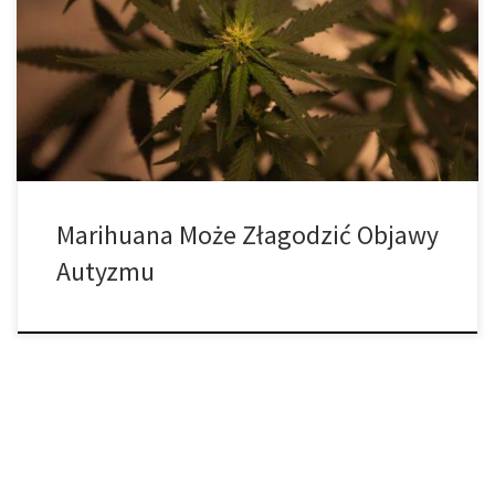
związane z poprawą objawów u pacjentów autystycznych, u
których występują zachowania samookaleczające i współistniejąca
epilepsja. Badanie nosi tytuł „Zaburzenia ze spektrum autyzmu, a
medyczna marihuana: Przegląd i badania kliniczne”. W ramach
doświadczenia, naukowcy z Tufts […]
Marihuana Może Złagodzić Objawy
Autyzmu