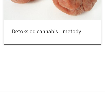
• ocet winny • niacyna • wybielacz (w żadnych […]
Detoks od cannabis – metody