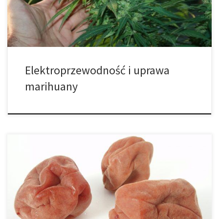
medium, którym odżywiają się rośliny, zawiera rozpuszczone
minerały […]
Elektroprzewodność i uprawa
marihuany
1. Metody detoksykacji, które nie działają. Istnieje w internecie
wiele informacji o szybkich sposobach detoksykacji. Większość z
nich jest fałszywych i nie przyniesie rezultatów, których szukasz.
Niektóre nieprawidłowe metody detoksykacji obejmują: • sok
żurawinowy • nadmierne spożycie wody • herbatki detoksykujące