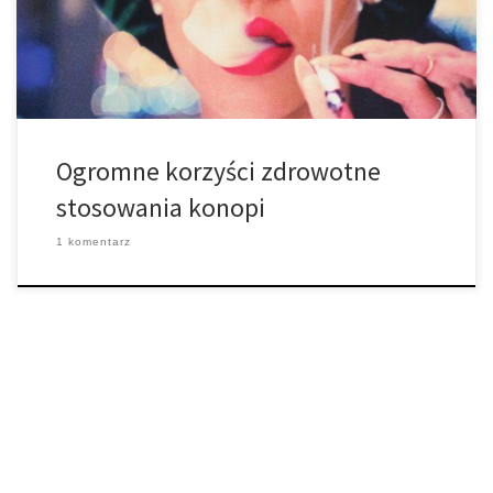
aktywacja systemu kannabinoidów w mózgu powoduje
uwalnianie przeciwutleniaczy, […]
Ogromne korzyści zdrowotne
stosowania konopi
1 komentarz