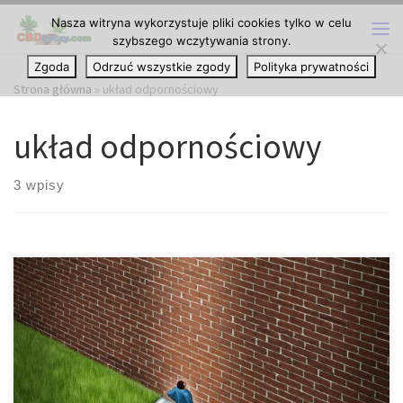
Nasza witryna wykorzystuje pliki cookies tylko w celu
Przejdź do treści
szybszego wczytywania strony.
Me
Zgoda
Odrzuć wszystkie zgody
Polityka prywatności
Strona główna
»
układ odpornościowy
układ odpornościowy
3 wpisy
Oczywiście nie ma wiarygodnych badań nad wpływem CBD lub
THC na COVID-19. Ale istnieje sporo informacji na temat marihuany
oraz ogólnego dobrego samopoczucia. Obecnie mamy do
czynienia z ogólną kwarantanną, globalnymi zakłóceniami
gospodarczymi i pandemią nowego koronawirusa. Wszystko to