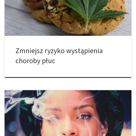
waporyzują. Palenie jest związane ze zwiększonym rozwojem
zespołu ostrej niewydolności oddechowej (ARDS) u osób z […]
Zmniejsz ryzyko wystąpienia
choroby płuc
Chociaż rezultaty mogą nie być szokujące dla wszystkich, wielu
ludzi na tej planecie dopiero zaczyna się budzić i odkrywać
ogromne korzyści lecznicze, które konopia ma do zaoferowania.
Niedawne badania przeprowadzone przez Instytut Psychiatrii
Molekularnej na Uniwersytecie w Bonn w Niemczech odkryły, ze