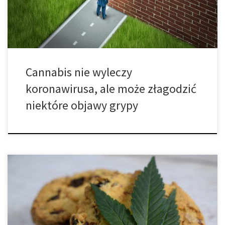
zachęca szanujących się entuzjastów marihuany do urozmaicenia
swoich apteczek. Oczywiście nie […]
Cannabis nie wyleczy
koronawirusa, ale może złagodzić
niektóre objawy grypy
Zmniejsz ryzyko wystąpienia choroby płuc, która następuje
wskutek koronawirusa. Kiedy czyjeś płuca są narażone na grypę
lub inne infekcje, negatywne skutki palenia lub wapowania są
znacznie poważniejsze niż wśród osób, które nie palą ani nie