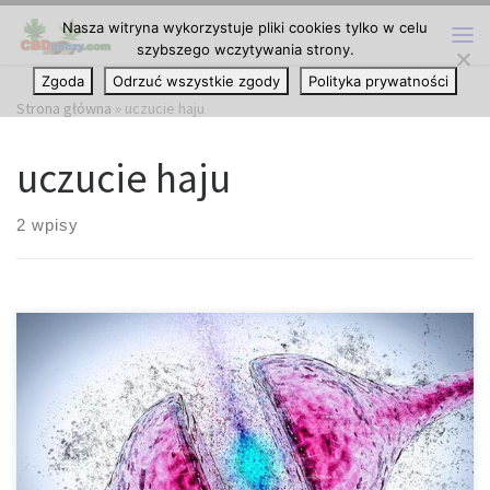
Nasza witryna wykorzystuje pliki cookies tylko w celu
Przejdź do treści
szybszego wczytywania strony.
Me
Zgoda
Odrzuć wszystkie zgody
Polityka prywatności
Strona główna
»
uczucie haju
uczucie haju
2 wpisy
Dopamina odpowiedzialna jest za liczne procesy fizjologiczne
oraz poznawcze, a w tym nastrój, apetyt, reprodukcję. THC
wpływa na uwalnianie dopaminy na wiele sposobów i może
zwiększać lub zmniejszać poziom neuroprzekaźnika. Pomimo
coraz powszechniejszej legalizacji cannabis w wielu regionach