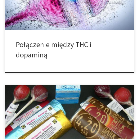
świata, debata na temat jej wpływu na zdrowie psychiczne jest
wciąż jak […]
Połączenie między THC i
dopaminą
• Dyskutuje na temat teorii spiskowych oraz kosmitów. Paranoja i
marihuana idą w parze razem tak samo jak moda oraz anoreksja.
Nie wiem dlaczego, ale bycie na haju po prostu zmusza do
myślenia o „większym obrazie”. Dla palaczy często wiąże się to z
teoriami spiskowymi, kłamstwami ze strony rządu, który […]