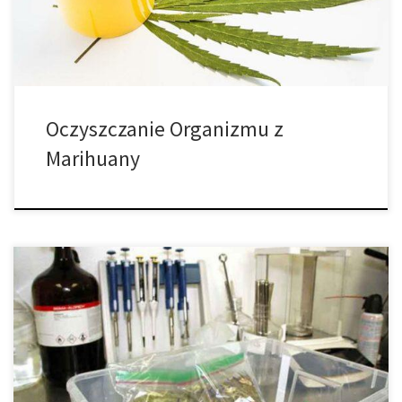
Najpopularniejsze metody samodzielnej detoksykacji od
narkotyków nie […]
Oczyszczanie Organizmu z
Marihuany
Planowane jest otworzenie laboratorium testującego cannabis w
Gainesville. Gainesville wkrótce stanie się domem pierwszego na
Florydzie ośrodka testującego marihuanę. EVIO Labs Florida,
Gainesville, laboratorium znajdujące się w budowie w północnym
Gainesville, na zachód od Main Street, zostanie otwarte w
kwietniu lub w maju, powiedział Ryan Hurley, kierownik biura