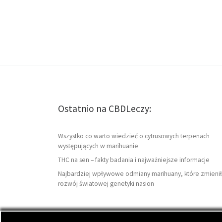
Ostatnio na CBDLeczy:
Wszystko co warto wiedzieć o cytrusowych terpenach
występujących w marihuanie
THC na sen – fakty badania i najważniejsze informacje
Najbardziej wpływowe odmiany marihuany, które zmienił
rozwój światowej genetyki nasion