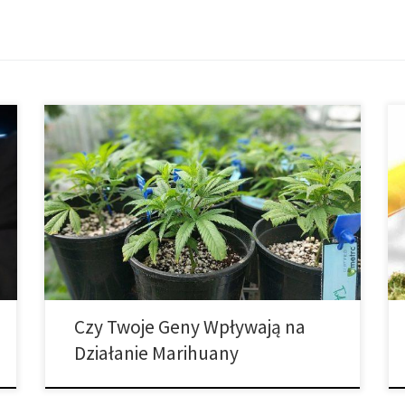
Istnieje wiele czynników wpływających na wpływ
marihuany na każdą osobę. Rodzaj odmiany, moc
oraz rodzaj spożycia to tylko niektóre z czynników,
które roślina wnosi do równania. Ale każda osoba
posiada swój własny zestaw zmiennych, takie jak
procent tkanki tłuszczowej, wiek, częstotliwość
spożycia i płeć, żeby wymienić tylko kilka. Jeśli
spędzałeś […]
Czy Twoje Geny Wpływają na
Działanie Marihuany