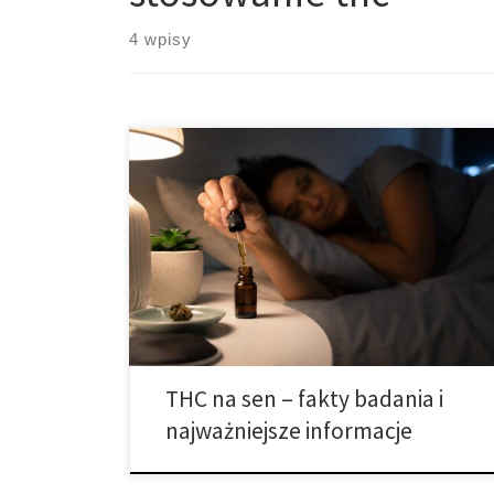
4 wpisy
Najlepsze produkty THC na sen Sen jest jednym z
najważniejszych elementów wpływających na
zdrowie człowieka. To właśnie podczas nocnego
odpoczynku organizm regeneruje tkanki, stabilizuje
gospodarkę hormonalną, porządkuje informacje
zapisane w pamięci oraz przygotowuje się do
kolejnego dnia. Coraz więcej osób zmaga się jednak z
problemami związanymi z zasypianiem, częstym
wybudzaniem […]
THC na sen – fakty badania i
najważniejsze informacje