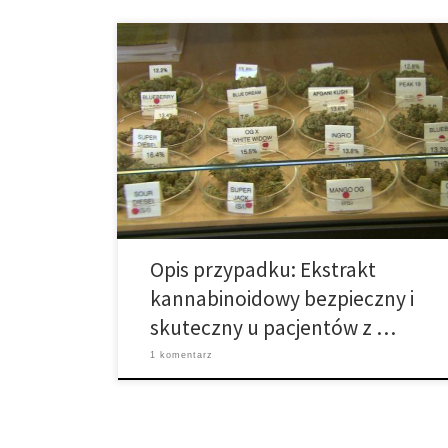
Tauranga, Nowa Zelandia: Jak wynika z raportu
opublikowanego w internecie, w czasopiśmie
Australasian Psychiatry podawanie standaryzowanych
ekstraktów kannabinoidowych (Sativex) jest
bezpieczne i skuteczne w łagodzeniu objawów
zespołu Tourette’a. Badacze ze szpitalu w Tauranga
oraz Department of Psychiatry w Nowej Zelandii
oceniali wpływ jaki ma podawanie dwa razy dziennie
substancji znanej […]
Opis przypadku: Ekstrakt
kannabinoidowy bezpieczny i
skuteczny u pacjentów z …
1 komentarz