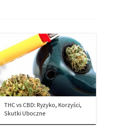
Czy jesteś zainteresowany spożywaniem konopi
indyjskich ze względu na korzyści rekreacyjne lub
zdrowotne? Czy rozważasz także uprawę i zbieranie
własnych pąków? Jeśli tak, oto, co musisz wiedzieć o
THC i CBD, dwóch głównych kannabinoidach
obecnych w marihuanie. Bez tej wiedzy praktycznie
niemożliwe jest podjęcie decyzji, którą odmianę
warto zasadzić. Kannabinoidy, […]
THC vs CBD: Ryzyko, Korzyści,
Skutki Uboczne