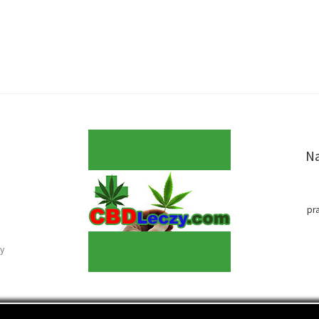
Na
pr
y