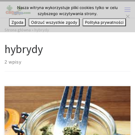
Nasza witryna wykorzystuje pliki cookies tylko w celu
Przejdź do treści
szybszego wczytywania strony.
Me
Zgoda
Odrzuć wszystkie zgody
Polityka prywatności
Strona główna
»
hybrydy
hybrydy
2 wpisy
Cannabis jest jedną z najszybciej rozwijających się gałęzi
przemysłu na świecie (zostały one zalegalizowane już w wielu
miejscach na świecie, zarówno do użytku rekreacyjnego jak i
medycznego). Wraz z normalizacją marihuany, wielu ludzi, którzy
kiedyś wahali się przed tą substancją, zaczęło postrzegać ją jako