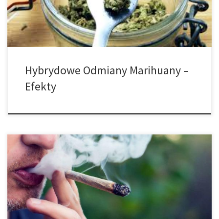
sposób leczenia chorób lub po prostu […]
Hybrydowe Odmiany Marihuany –
Efekty
Plusy i minusy uprawiania innych odmian marihuany w jednym
pokoju uprawy. Dzisiaj przedstawimy wam wszystkie korzyści oraz
wady uprawy różnych odmian cannabis w tej samej przestrzeni
uprawy. Przy odrobinie dobrego planowania oraz
odpowiedniego przygotowania z pewnością nie jest to tak
trudne, jak może się wydawać. Kiedy zamierzasz uprawiać