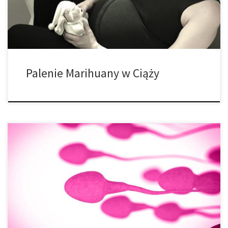
gorsze), czyniąc palenie mniej atrakcyjnym. Czy […]
Palenie Marihuany w Ciąży
Cannabis stosowane było od tysięcy lat przez kobiety w ciąży.
Marihuana oferuje wiele zalet dla kobiet, które muszą znosić
ogromny stres związany z porodem dziecka. „Poranne mdłości”
to jedna z najczęstszych dolegliwości występujących podczas
ciąży – cannabis dobrze znane jest ze swoich właściwości
zapobiegających mdłościom oraz pobudzania apetytu.
Zwiększone spożycie […]