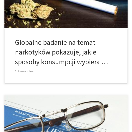
zakupów oraz sposoby konsumpcji. Palenie jointów jest […]
Globalne badanie na temat
narkotyków pokazuje, jakie
sposoby konsumpcji wybiera …
1 komentarz
1. THC (tetrahydrokannabinol) Wybitny związek psychoaktywny
znajdujący się w marihuanie, który jest głównym powodem dla
którego czujesz się na haju. THC wydaje się również pomagać