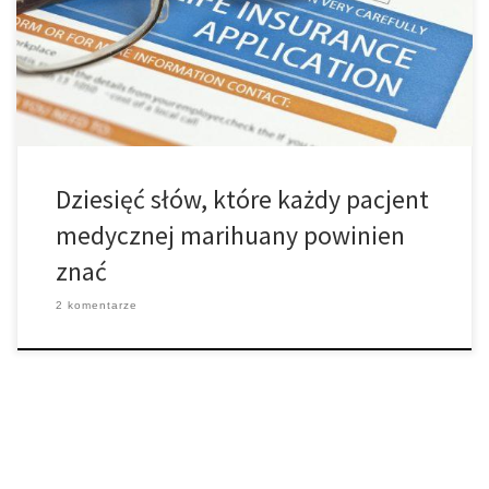
pacjentom cierpiącym z powodu bólu oraz pomaga pobudzić
apetyt. Ilość THC w roślinach może się znacznie różnić, od
stosunkowo łagodnego poziomu (1 – 4%) do […]
Dziesięć słów, które każdy pacjent
medycznej marihuany powinien
znać
2 komentarze