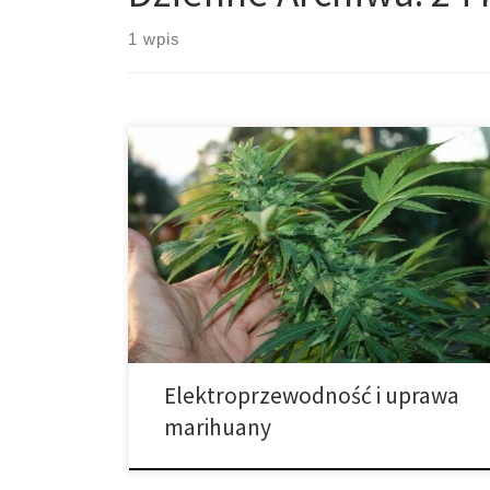
1 wpis
Czym jest EC lub przewodność elektryczna? W tym
poście skupimy się na wyjaśnieniu pojęcia EC lub
przewodności elektrycznej w uprawie marihuany i
wyjaśnimy znaczenie EC dla uzyskania dobrych
wyników w naszej domowej uprawie. EC to zdolność
cieczy do transportu energii elektrycznej. Woda,
medium, którym odżywiają się rośliny, zawiera
rozpuszczone minerały […]
Elektroprzewodność i uprawa
marihuany