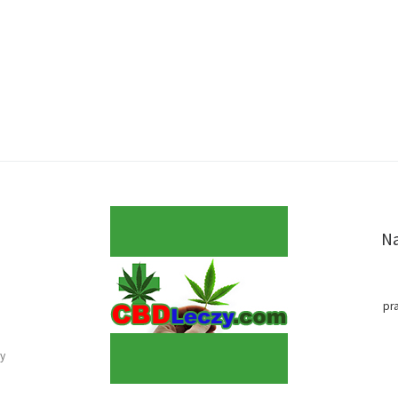
Na
pr
y