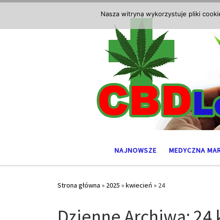
Przejdź do treści
Nasza witryna wykorzystuje pliki cook
NAJNOWSZE
MEDYCZNA MA
Strona główna
»
2025
»
kwiecień
»
24
Dzienne Archiwa:
24 