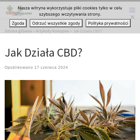
Nasza witryna wykorzystuje pliki cookies tylko w celu
Przejdź do treści
szybszego wczytywania strony.
Me
Zgoda
Odrzuć wszystkie zgody
Polityka prywatności
Strona główna
»
Artykuły Konopne
»
Jak Działa CBD?
Jak Działa CBD?
Opublikowano
17 czerwca 2024