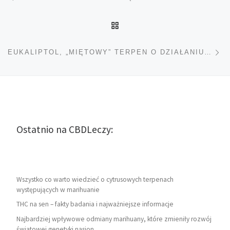
POWRÓT DO LISTY POS
Na
EUKALIPTOL, „MIĘTOWY” TERPEN O DZIAŁANIU CHŁODZĄCYM
Ostatnio na CBDLeczy:
Wszystko co warto wiedzieć o cytrusowych terpenach
występujących w marihuanie
THC na sen – fakty badania i najważniejsze informacje
Najbardziej wpływowe odmiany marihuany, które zmieniły rozwój
światowej genetyki nasion