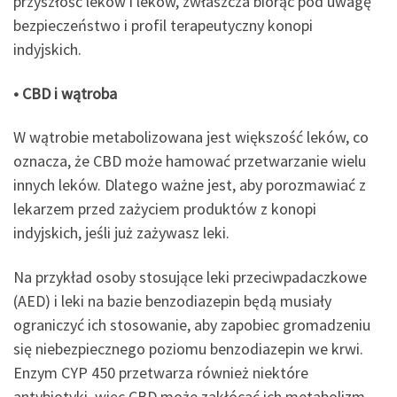
przyszłość leków i leków, zwłaszcza biorąc pod uwagę
bezpieczeństwo i profil terapeutyczny konopi
indyjskich.
• CBD i wątroba
W wątrobie metabolizowana jest większość leków, co
oznacza, że ​​CBD może hamować przetwarzanie wielu
innych leków. Dlatego ważne jest, aby porozmawiać z
lekarzem przed zażyciem produktów z konopi
indyjskich, jeśli już zażywasz leki.
Na przykład osoby stosujące leki przeciwpadaczkowe
(AED) i leki na bazie benzodiazepin będą musiały
ograniczyć ich stosowanie, aby zapobiec gromadzeniu
się niebezpiecznego poziomu benzodiazepin we krwi.
Enzym CYP 450 przetwarza również niektóre
antybiotyki, więc CBD może zakłócać ich metabolizm.