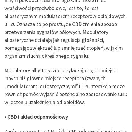
Innym powodem, dla którego CBD może mieć
właściwości przeciwbólowe, jest to, że jest
allosterycznym modulatorem receptorów opioidowych
μ i σ. Oznacza to po prostu, że CBD zmienia sposób
przetwarzania sygnałów bólowych. Modulatory
allosteryczne działają jak regulacja głośności,
pomagając zwiększać lub zmniejszać stopień, w jakim
organizm słucha określonego sygnału.
Modulatory allosteryczne przyłączają się do miejsc
innych niż główne miejsce receptora (zwanych
„modulatorami ortosterycznymi”). Ta interakcja może
również pomóc wyjaśnić potencjalne zastosowanie CBD
w leczeniu uzależnienia od opioidów.
• CBD i układ odpornościowy
Zarówno receptory CB1, jak i CB2 odgrywają ważną rolę