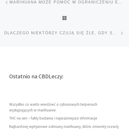
MARIHUANA MOŻE POMÓC W OGRANICZENIU EPIDEMII OPIOIDÓW
POWRÓT DO LISTY POS
Na
DLACZEGO NIEKTÓRZY CZUJĄ SIĘ ŹLE, GDY SĄ NA HAJU?
Ostatnio na CBDLeczy:
Wszystko co warto wiedzieć o cytrusowych terpenach
występujących w marihuanie
THC na sen – fakty badania i najważniejsze informacje
Najbardziej wpływowe odmiany marihuany, które zmieniły rozwój