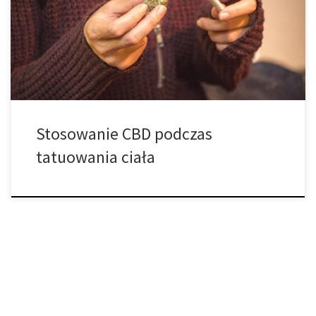
zawsze spodziewać. Palenie marihuany przed udaniem się do
studia tatuażu jest czymś, co wiele osób już wypróbowało, ale
badania pokazują, że to właśnie niepsychoaktywny kannabinoid
[…]
Stosowanie CBD podczas
tatuowania ciała