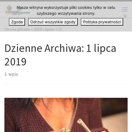
Nasza witryna wykorzystuje pliki cookies tylko w celu
Przejdź do treści
szybszego wczytywania strony.
Me
Zgoda
Odrzuć wszystkie zgody
Polityka prywatności
Strona główna
»
2019
»
lipiec
»
01
Dzienne Archiwa:
1 lipca
2019
1 wpis
Czy stosowanie CBD podczas tatuowania może pomóc w
kontrolowaniu doświadczanego bólu? Bez względu na to,
dlaczego chcesz mieć tatuaż, ból jest czymś, czego musisz się