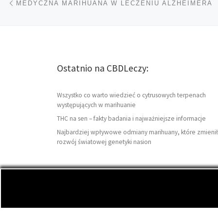
MEDYCZNA MARIHUANA W LECZENIU ALZHEIMERA
Ostatnio na CBDLeczy:
Wszystko co warto wiedzieć o cytrusowych terpenach
występujących w marihuanie
THC na sen – fakty badania i najważniejsze informacje
Najbardziej wpływowe odmiany marihuany, które zmienił
rozwój światowej genetyki nasion
© 2026
CBDLeczy.com
– Wszelkie prawa zastrzeżon