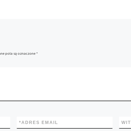
e pola są oznaczone
*
*
ADRES EMAIL
WI