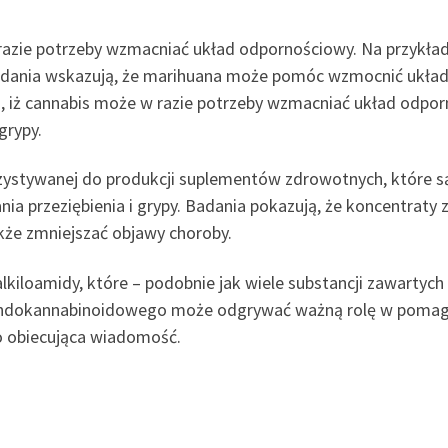
razie potrzeby wzmacniać układ odpornościowy. Na przykład,
Badania wskazują, że marihuana może pomóc wzmocnić układ
o, iż cannabis może w razie potrzeby wzmacniać układ odpor
grypy.
zystywanej do produkcji suplementów zdrowotnych, które 
ania przeziębienia i grypy. Badania pokazują, że koncentrat
kże zmniejszać objawy choroby.
kiloamidy, które – podobnie jak wiele substancji zawartych 
u endokannabinoidowego może odgrywać ważną rolę w poma
zo obiecująca wiadomość.