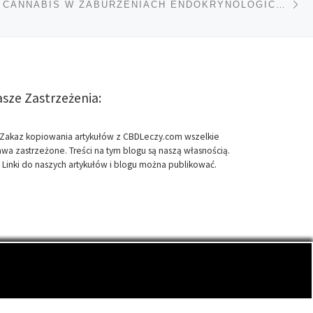
TÓW
POTENCJAŁ CANNABIS W ZABURZENIACH ENDOKRYNOLOGICZNYCH
sze Zastrzeżenia:
Zakaz kopiowania artykułów z CBDLeczy.com wszelkie
awa zastrzeżone. Treści na tym blogu są naszą własnością.
Linki do naszych artykułów i blogu można publikować.