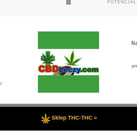
POWRÓT DO LISTY POS
Na
pr
y
Sklep THC-THC »
e
- Medyczna marihuana i olej CBD-RSO w medycynie.