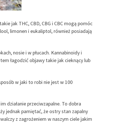
dy takie jak THC, CBD, CBG i CBC mogą pomóc
ool, limonen i eukaliptol, również posiadają
ach, nosie i w płucach. Kannabinoidy i
em łagodzić objawy takie jak cieknący lub
osób w jaki to robi nie jest w 100
im działanie przeciwzapalne. To dobra
y jednak pamiętać, że ostry stan zapalny
 walczy z zagrożeniem w naszym ciele jakim