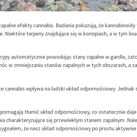
iwzapalne efekty cannabis. Badania pokazują, że kannabinoi
 Niektóre terpeny znajdujące się w konopiach, a w tym linal
rypy automatycznie powodując stany zapalne w gardle, zatok
óc w zmniejszaniu stanów zapalnych w tych obszarach, a zat
e cannabis wpływa na ludzki układ odpornościowy. Jednak sp
 pomagają tłumić układ odpornościowy, co ostatecznie daje 
ia charakteryzujące się przewlekłym stanem zapalnym. Należ
 sygnałem, że nasz układ odpornościowy po prostu aktywnie