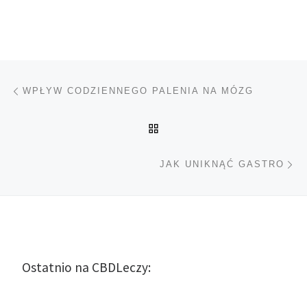
Nawigacja wpisu
Poprzedni wpis
WPŁYW CODZIENNEGO PALENIA NA MÓZG
POWRÓT DO LISTY POS
Na
JAK UNIKNĄĆ GASTRO
Ostatnio na CBDLeczy: