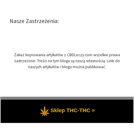
Nasze Zastrzeżenia:
Zakaz kopiowania artykułów z CBDLeczy.com wszelkie prawa
zastrzeżone. Treści na tym blogu są naszą własnością. Linki do
naszych artykułów i blogu można publikować.
© 2026
CBDLeczy.com
– Wszelkie prawa zastrzeżone
- Medyczna
Sklep THC-THC »
marihuana i olej CBD-RSO w medycynie.