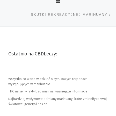
POWRÓT DO LISTY POS
Na
SKUTKI REKREACYJNEJ MARIHUANY
Ostatnio na CBDLeczy:
Wszystko co warto wiedzieć o cytrusowych terpenach
występujących w marihuanie
THC na sen – fakty badania i najważniejsze informacje
Najbardziej wpływowe odmiany marihuany, które zmieniły rozwój
światowej genetyki nasion