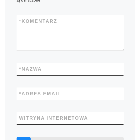
są oznaczone
*
*
KOMENTARZ
*
NAZWA
*
ADRES EMAIL
WITRYNA INTERNETOWA