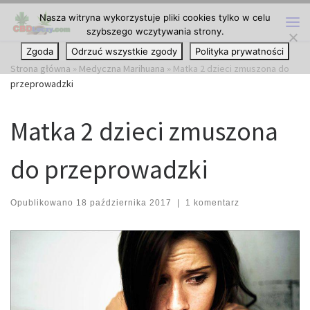
Nasza witryna wykorzystuje pliki cookies tylko w celu
Przejdź do treści
szybszego wczytywania strony.
Me
Zgoda
Odrzuć wszystkie zgody
Polityka prywatności
Strona główna
»
Medyczna Marihuana
»
Matka 2 dzieci zmuszona do
przeprowadzki
Matka 2 dzieci zmuszona
do przeprowadzki
Opublikowano
18 października 2017
|
1 komentarz