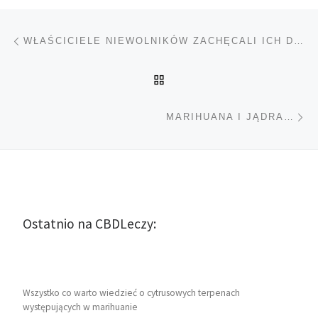
Nawigacja wpisu
Poprzedni wpis
WŁAŚCICIELE NIEWOLNIKÓW ZACHĘCALI ICH DO PALENIA CANNABIS
POWRÓT DO LISTY POS
Na
MARIHUANA I JĄDRA…
Ostatnio na CBDLeczy:
Wszystko co warto wiedzieć o cytrusowych terpenach
występujących w marihuanie