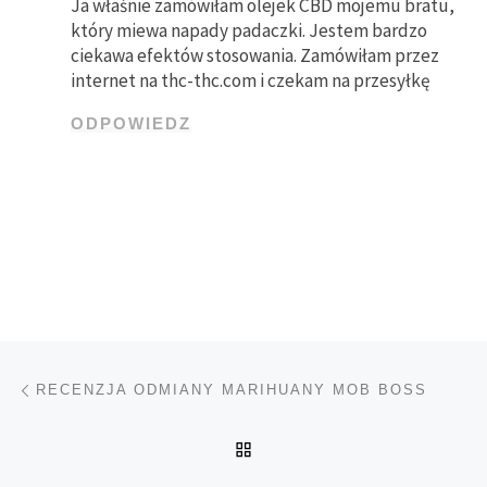
Ja właśnie zamówiłam olejek CBD mojemu bratu,
który miewa napady padaczki. Jestem bardzo
ciekawa efektów stosowania. Zamówiłam przez
internet na thc-thc.com i czekam na przesyłkę
ODPOWIEDZ
Nawigacja wpisu
Poprzedni wpis
RECENZJA ODMIANY MARIHUANY MOB BOSS
POWRÓT DO LISTY POS