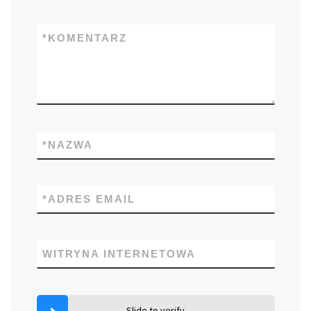
*
KOMENTARZ
*
NAZWA
*
ADRES EMAIL
WITRYNA INTERNETOWA
Slide to verify