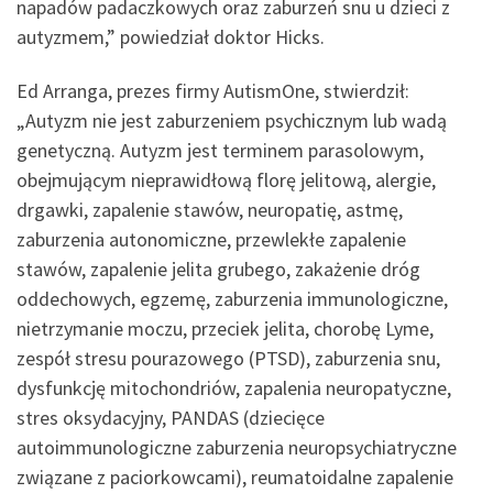
napadów padaczkowych oraz zaburzeń snu u dzieci z
autyzmem,” powiedział doktor Hicks.
Ed Arranga, prezes firmy AutismOne, stwierdził:
„Autyzm nie jest zaburzeniem psychicznym lub wadą
genetyczną. Autyzm jest terminem parasolowym,
obejmującym nieprawidłową florę jelitową, alergie,
drgawki, zapalenie stawów, neuropatię, astmę,
zaburzenia autonomiczne, przewlekłe zapalenie
stawów, zapalenie jelita grubego, zakażenie dróg
oddechowych, egzemę, zaburzenia immunologiczne,
nietrzymanie moczu, przeciek jelita, chorobę Lyme,
zespół stresu pourazowego (PTSD), zaburzenia snu,
dysfunkcję mitochondriów, zapalenia neuropatyczne,
stres oksydacyjny, PANDAS (dziecięce
autoimmunologiczne zaburzenia neuropsychiatryczne
związane z paciorkowcami), reumatoidalne zapalenie