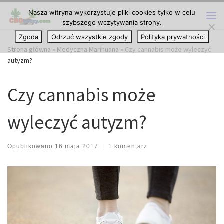
Nasza witryna wykorzystuje pliki cookies tylko w celu
Przejdź do treści
szybszego wczytywania strony.
Me
Zgoda
Odrzuć wszystkie zgody
Polityka prywatności
Strona główna
»
Medyczna Marihuana
»
Czy cannabis może wyleczyć
autyzm?
Czy cannabis może
wyleczyć autyzm?
Opublikowano
16 maja 2017
|
1 komentarz