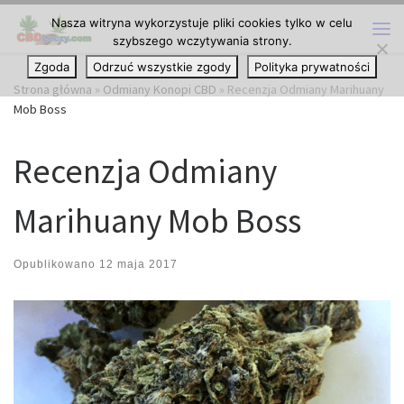
Nasza witryna wykorzystuje pliki cookies tylko w celu
Przejdź do treści
szybszego wczytywania strony.
Me
Zgoda
Odrzuć wszystkie zgody
Polityka prywatności
Strona główna
»
Odmiany Konopi CBD
»
Recenzja Odmiany Marihuany
Mob Boss
Recenzja Odmiany
Marihuany Mob Boss
Opublikowano
12 maja 2017