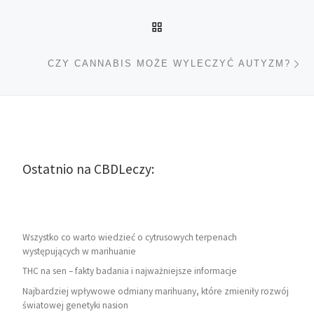
POWRÓT DO LISTY POS
Na
CZY CANNABIS MOŻE WYLECZYĆ AUTYZM?
Ostatnio na CBDLeczy:
Wszystko co warto wiedzieć o cytrusowych terpenach
występujących w marihuanie
THC na sen – fakty badania i najważniejsze informacje
Najbardziej wpływowe odmiany marihuany, które zmieniły rozwój
światowej genetyki nasion