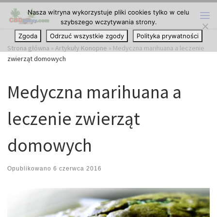
Nasza witryna wykorzystuje pliki cookies tylko w celu
Przejdź do treści
szybszego wczytywania strony.
Me
Zgoda
Odrzuć wszystkie zgody
Polityka prywatności
Strona główna
»
Artykuły Konopne
»
Medyczna marihuana a leczenie
zwierząt domowych
Medyczna marihuana a
leczenie zwierząt
domowych
Opublikowano
6 czerwca 2016