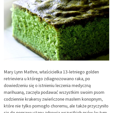
Mary Lynn Mathre, właścicielka 13-letniego golden
retrieviera u którego zdiagnozowano raka, po
dowiedzeniu się o istnieniu leczenia medyczną
marihuaną, zaczęła podawać wszystkim swoim psom
codziennie krakersy zwieńczone masłem konopnym,
które nie tylko pomogło choremu, ale także przyczyniło
się do poprawy stanu zdrowia wszystkich psów (w tym