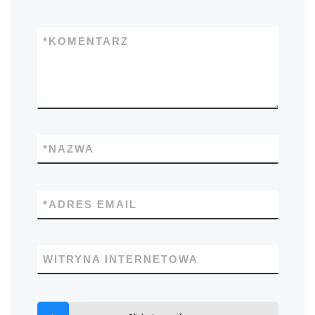
*
KOMENTARZ
*
NAZWA
*
ADRES EMAIL
WITRYNA INTERNETOWA