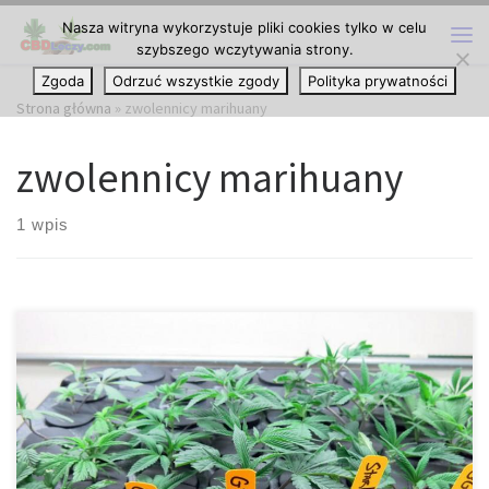
Nasza witryna wykorzystuje pliki cookies tylko w celu
Przejdź do treści
szybszego wczytywania strony.
Me
Zgoda
Odrzuć wszystkie zgody
Polityka prywatności
Strona główna
»
zwolennicy marihuany
zwolennicy marihuany
1 wpis
Po Illinois, Gainesville poszła krok bliżej do otworzenia
przychodni oferujących medyczną marihuanę, pozwalając na
otworzenie sklepu w mieście. Miastowi komisarze w czwartek
głosowali w sprawie zmienienia sposobu na zagospodarowanie
przestrzenne miasta, aby umożliwić otwarcie przychodni w
niektórych obszarach przeznaczonych pod biura, usługi