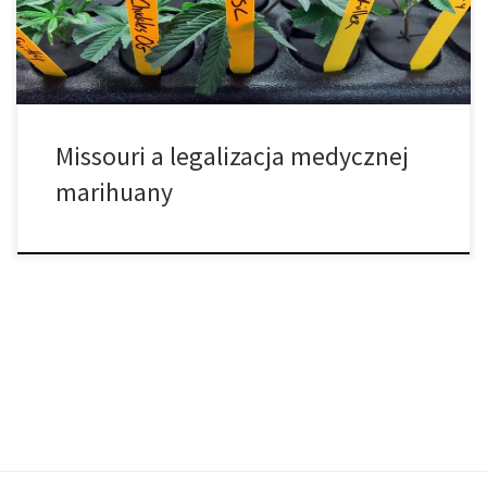
medyczne lub miejski użytek mieszany. Komisja musi zatwierdzić
[…]
Missouri a legalizacja medycznej
marihuany