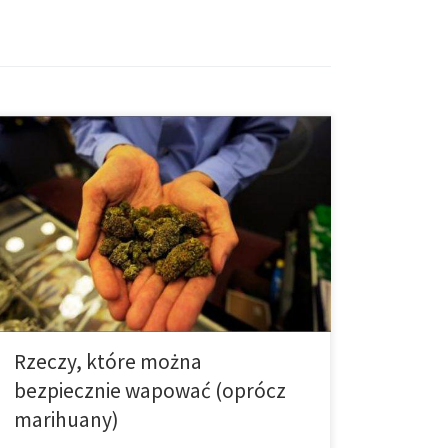
Wapowanie okazuje się być przemysłem o łącznej
wartości ponad miliarda dolarów. Zasadniczo, cały
przemysł ewoluował z koncepcji e-papierosa,
oferując obecnie wiele niewiarygodnych smaków oraz
doświadczeń. Wapowanie z nikotyną oraz marihuaną
jest bardzo powszechne, ale czy wiesz, że są również
inne opcje? 1. Gliceryna warzywna Oprócz
nikotynowego e – płynu, gliceryna […]
Rzeczy, które można
bezpiecznie wapować (oprócz
marihuany)