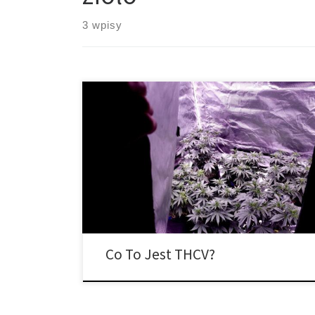
3 wpisy
Teraz, gdy świat powoli wyłania się z COVID-19 i coraz
więcej rzeczy się otwiera, być może odkrywasz na
nowo spodnie – wiesz, takie z guzikami i suwakami.
Zakładasz je i pewnie myślisz sobie: „wow, chyba
trochę przytyłem”. Może winisz za to zioło, w końcu to
dobrze znany fakt, że marihuana […]
Co To Jest THCV?