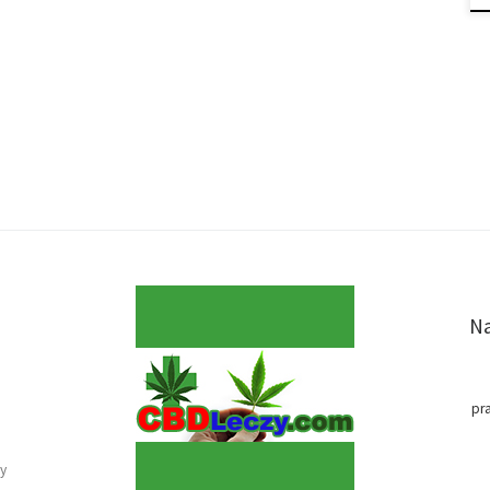
Na
pr
y