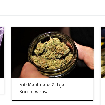
Użytkownicy mediów społecznościowych
udostępniają między sobą informacje, które twierdzą,
że marihuana zabija koronawirusa. Są to informacje z
reportażu, jednak nie została udostępniona żadna
nazwa źródła, z którego pochodzi ta informacja. W
raporcie użyto terminu „zioło”, slangowego określenia
marihuany. Reuters nie mógł znaleźć żadnych dużych
agencji informacyjnych, które mogły zapoczątkować
rozpowszechnianie […]
Mit: Marihuana Zabija
Koronawirusa