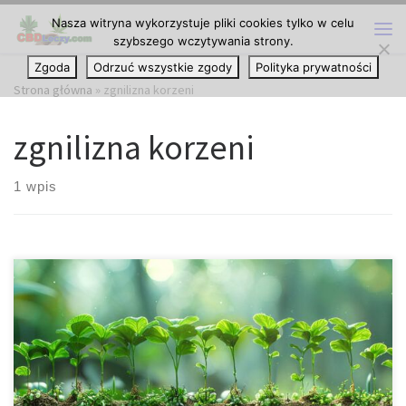
Nasza witryna wykorzystuje pliki cookies tylko w celu
Przejdź do treści
szybszego wczytywania strony.
Me
Zgoda
Odrzuć wszystkie zgody
Polityka prywatności
Strona główna
»
zgnilizna korzeni
zgnilizna korzeni
1 wpis
Zgnilizna Korzeni u Roślin Konopi: Skuteczne Strategie i
Wskazówki Czy wiesz, że możesz stracić cały plon, jeśli korzenie
twoich roślin konopi zostaną dotknięte zgnilizną? Zdrowy i silny
system korzeniowy to podstawa udanej uprawy — zapewnia
odpowiednie pobieranie składników odżywczych, dotlenienie