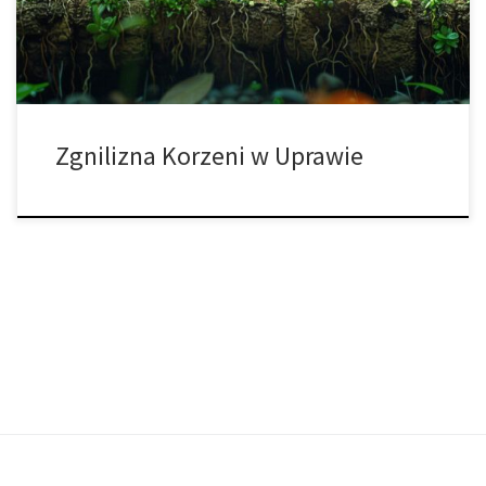
oraz odporność na choroby i stres środowiskowy. Zaniedbanie tej
części […]
Zgnilizna Korzeni w Uprawie