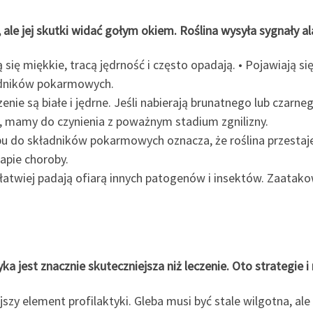
y, ale jej skutki widać gołym okiem. Roślina wysyła sygnały
ją się miękkie, tracą jędrność i często opadają. • Pojawiają s
ładników pokarmowych.
ie są białe i jędrne. Jeśli nabierają brunatnego lub czarnego
, mamy do czynienia z poważnym stadium zgnilizny.
u do składników pokarmowych oznacza, że roślina przestaje
apie choroby.
łatwiej padają ofiarą innych patogenów i insektów. Zaatako
a jest znacznie skuteczniejsza niż leczenie. Oto strategie 
zy element profilaktyki. Gleba musi być stale wilgotna, al