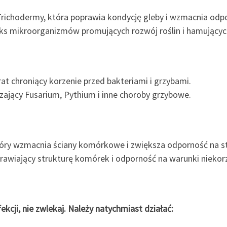
Trichodermy, która poprawia kondycję gleby i wzmacnia odpo
ks mikroorganizmów promujących rozwój roślin i hamującyc
at chroniący korzenie przed bakteriami i grzybami.
czający Fusarium, Pythium i inne choroby grzybowe.
który wzmacnia ściany komórkowe i zwiększa odporność na st
rawiający strukturę komórek i odporność na warunki niekor
ekcji, nie zwlekaj. Należy natychmiast działać: