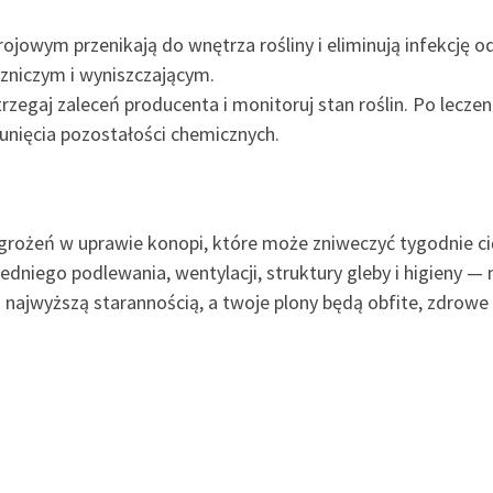
rojowym przenikają do wnętrza rośliny i eliminują infekcję 
zniczym i wyniszczającym.
rzegaj zaleceń producenta i monitoruj stan roślin. Po leczeni
unięcia pozostałości chemicznych.
agrożeń w uprawie konopi, które może zniweczyć tygodnie ci
niego podlewania, wentylacji, struktury gleby i higieny — m
z najwyższą starannością, a twoje plony będą obfite, zdrowe