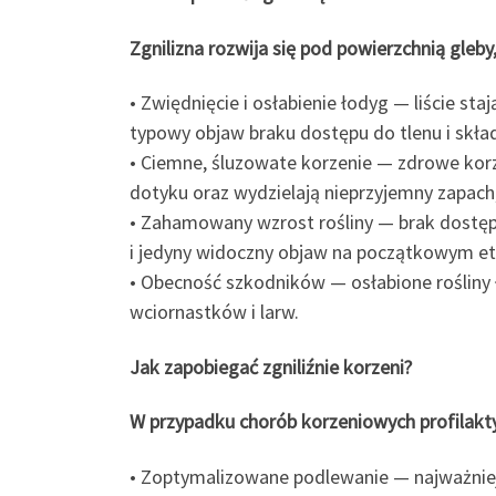
Zgnilizna rozwija się pod powierzchnią gleb
• Zwiędnięcie i osłabienie łodyg — liście sta
typowy objaw braku dostępu do tlenu i sk
• Ciemne, śluzowate korzenie — zdrowe korzen
dotyku oraz wydzielają nieprzyjemny zapach
• Zahamowany wzrost rośliny — brak dostęp
i jedyny widoczny objaw na początkowym et
• Obecność szkodników — osłabione rośliny 
wciornastków i larw.
Jak zapobiegać zgniliźnie korzeni?
W przypadku chorób korzeniowych profilaktyk
• Zoptymalizowane podlewanie — najważniejs