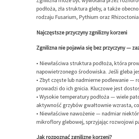
Zgnilizna może być wywołana przez różnorod
podłoża, zła struktura gleby, a także obecn
rodzaju Fusarium, Pythium oraz Rhizoctonia
Najczęstsze przyczyny zgnilizny korzeni
Zgnilizna nie pojawia się bez przyczyny — z
• Niewłaściwa struktura podłoża, która prow
napowietrzonego środowiska. Jeśli gleba jest
• Zbyt częste lub nadmierne podlewanie — ro
prowadzi do ich gnicia. Kluczowe jest dosto
• Wysokie temperatury podłoża — wiele pat
aktywność grzybów gwałtownie wzrasta, co 
• Niewłaściwe nawożenie — nadmiar niektó
mikroflory glebowej, sprzyjając rozwojowi 
Jak rozpoznać zgniliznę korzeni?