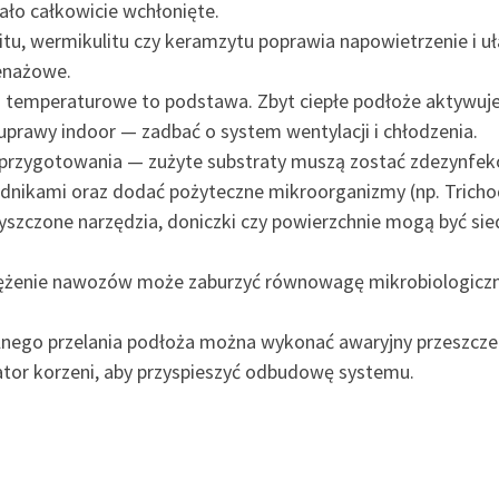
ało całkowicie wchłonięte.
rlitu, wermikulitu czy keramzytu poprawia napowietrzenie i
renażowe.
temperaturowe to podstawa. Zbyt ciepłe podłoże aktywuje 
uprawy indoor — zadbać o system wentylacji i chłodzenia.
przygotowania — zużyte substraty muszą zostać zdezynfekow
dnikami oraz dodać pożyteczne mikroorganizmy (np. Tricho
yszczone narzędzia, doniczki czy powierzchnie mogą być si
tężenie nawozów może zaburzyć równowagę mikrobiologiczną
lnego przelania podłoża można wykonać awaryjny przeszcze
ator korzeni, aby przyspieszyć odbudowę systemu.