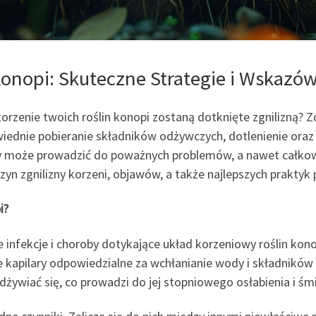
Konopi: Skuteczne Strategie i Wskazów
i korzenie twoich roślin konopi zostaną dotknięte zgnilizną? 
dnie pobieranie składników odżywczych, dotlenienie oraz 
ny może prowadzić do poważnych problemów, a nawet całkowit
n zgnilizny korzeni, objawów, a także najlepszych praktyk 
i?
 infekcje i choroby dotykające układ korzeniowy roślin kono
apilary odpowiedzialne za wchłanianie wody i składników p
żywiać się, co prowadzi do jej stopniowego osłabienia i śmi