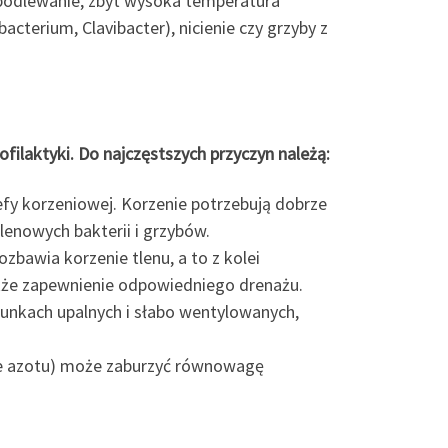
 podlewanie, zbyt wysoka temperatura
cterium, Clavibacter), nicienie czy grzyby z
filaktyki. Do najczęstszych przyczyn należą:
efy korzeniowej. Korzenie potrzebują dobrze
tlenowych bakterii i grzybów.
zbawia korzenie tlenu, a to z kolei
także zapewnienie odpowiedniego drenażu.
unkach upalnych i słabo wentylowanych,
ze azotu) może zaburzyć równowagę