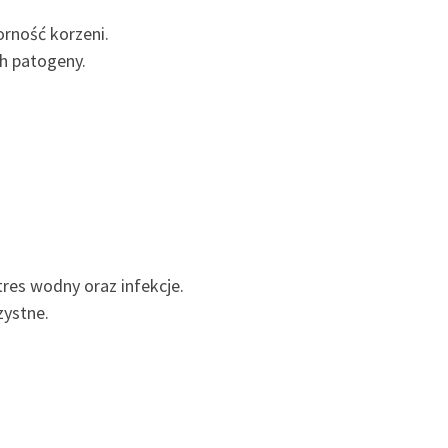
rność korzeni.
h patogeny.
res wodny oraz infekcje.
zystne.