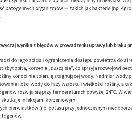
ne czynniki. Zalicza się do nich między innymi niewłaściwe
ość patogennych organizmów — takich jak bakterie (np. Agroba
.
azwyczaj wynika z błędów w prowadzeniu uprawy lub braku pro
adzi do jego zbicia i ograniczenia dostępu powietrza do str
 zbyt zbita, korzenie „duszą się”, co sprzyja rozwojowi bez
śliny konopi nie tolerują stagnującej wody. Nadmiar wody po
sowanie ilości wody do fazy wzrostu i wielkości rośliny, a 
ogenów rozwija się przy temperaturach powyżej 24°C. W war
skutkuje infekcjami korzeniowymi.
rych pierwiastków (np. potasu przy jednoczesnym niedobor
patogenów.