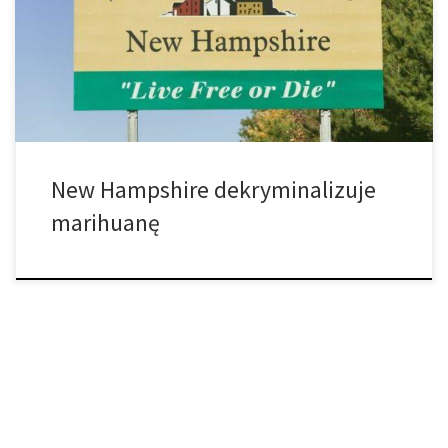
stanu New Hampshire jest „Live free or die” (Żyj wolno lub nie żyj
wcale) i wydaje się, że stan realizuje to oświadczenie poprzez
dekryminalizację posiadania konopi. Republikański gubernator,
[…]
New Hampshire dekryminalizuje
marihuanę