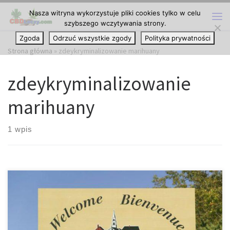
Nasza witryna wykorzystuje pliki cookies tylko w celu
Przejdź do treści
szybszego wczytywania strony.
Me
Zgoda
Odrzuć wszystkie zgody
Polityka prywatności
Strona główna
»
zdeykryminalizowanie marihuany
zdeykryminalizowanie
marihuany
1 wpis
New Hampshire stało się dwudziestym drugim stanem w USA,
które zdecydowało się zdekryminalizować posiadanie marihuany.
Czy legalizacja marihuany będzie kolejnym krokiem? Mottem