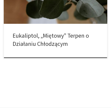
związki mają unikalne działanie i uzupełniają produkt z […]
Eukaliptol, „Miętowy” Terpen o
Działaniu Chłodzącym