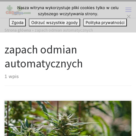
Nasza witryna wykorzystuje pliki cookies tylko w celu
Przejdź do treści
szybszego wczytywania strony.
Me
Zgoda
Odrzuć wszystkie zgody
Polityka prywatności
Strona główna
»
zapach odmian automatycznych
zapach odmian
automatycznych
1 wpis
Uprawa konopi indyjskich jest nadal nielegalna w wielu krajach na
całym świecie, hodowcy w pomieszczeniach zamkniętych starają
się wyeliminować zapach, ale może to być trudne, szczególnie