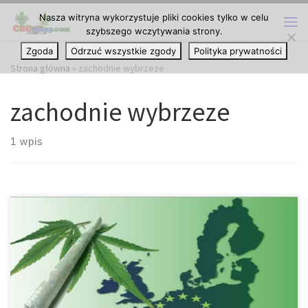
Nasza witryna wykorzystuje pliki cookies tylko w celu
Przejdź do treści
szybszego wczytywania strony.
Me
Zgoda
Odrzuć wszystkie zgody
Polityka prywatności
Strona główna
»
zachodnie wybrzeze
zachodnie wybrzeze
1 wpis
Lotnisko w Kalifornii odnotowuje wzrost nielegalnego przepływu
legalnej marihuany. Przez dziesięciolecia, Golden State było
ośrodkiem dobrej jakości marihuany uprawianej w dużych
ilościach. Niestety, na Zachodnim Wybrzeżu uprawia się tak wiele
cannabis, że jej mieszkańcy nie są w stanie konsumować tego