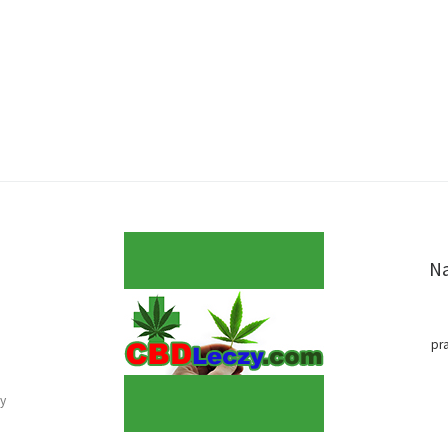
Na
pr
y