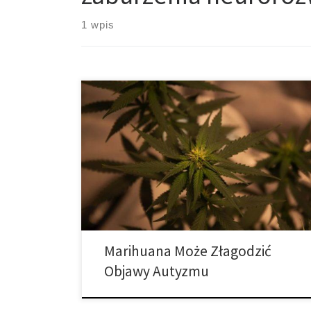
1 wpis
Według nowego badania opublikowanego w
czasopiśmie Seminars in Pediatric Neurology,
produkty na bazie marihuany są związane z poprawą
objawów u pacjentów autystycznych, u których
występują zachowania samookaleczające i
współistniejąca epilepsja. Badanie nosi tytuł
„Zaburzenia ze spektrum autyzmu, a medyczna
marihuana: Przegląd i badania kliniczne”. W ramach
doświadczenia, naukowcy z Tufts […]
Marihuana Może Złagodzić
Objawy Autyzmu