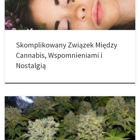
encyklopedyczna nie są charakterystycznymi cechami stereotypu
„palacza” marihuany i prawdopodobnie słusznie. Ale […]
Skomplikowany Związek Między
Cannabis, Wspomnieniami i
Nostalgią
W obecnych czasach marihuana jest bardziej powszechna niż
kiedykolwiek wcześniej. Zaburzenia lękowe to jedna z chorób,
którą pacjenci leczą za jej pomocą najczęściej. Jednakże,
niektóre odmiany cannabis są bardziej skuteczne w tym