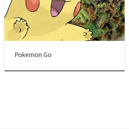
Go. A jeśli to czytasz, z pewnością już wiesz, jak zabawnie jest
grać w pokemony, kiedy jesteś na haju. Pokemon Go to zabawna i
wciągająca gra. Jest to idealna gra dla […]
Pokemon Go