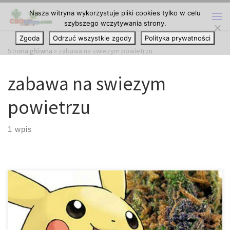
Nasza witryna wykorzystuje pliki cookies tylko w celu
Przejdź do treści
szybszego wczytywania strony.
Me
Zgoda
Odrzuć wszystkie zgody
Polityka prywatności
Strona główna
»
zabawa na swiezym powietrzu
zabawa na swiezym
powietrzu
1 wpis
Pokemon Go to idealna gra dla palaczy marihuany! Jeśli nie żyjesz
pod kamieniem, z pewnością świadom jesteś istnienia Pokemon