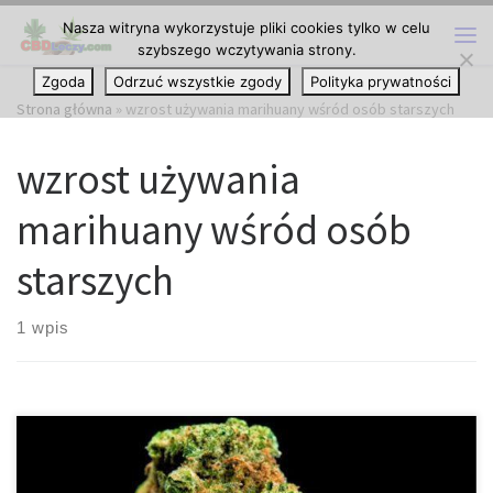
Nasza witryna wykorzystuje pliki cookies tylko w celu
Przejdź do treści
szybszego wczytywania strony.
Me
Zgoda
Odrzuć wszystkie zgody
Polityka prywatności
Strona główna
»
wzrost używania marihuany wśród osób starszych
wzrost używania
marihuany wśród osób
starszych
1 wpis
Czy marihuana sprawia, że jesteśmy bardziej leniwi? Możesz być