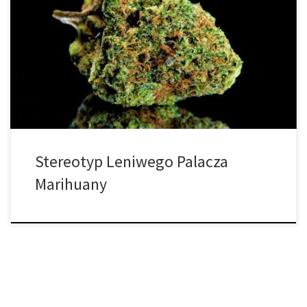
zaskoczony. Nowe badanie przeprowadzone na starszych
obywatelach Ameryki wykazało, że konsumenci marihuany
podczas czteromiesięcznego okresu próbnego wykonywali
bardziej formalne ćwiczenia i angażowali się w więcej aktywności
fizycznej niż osoby niebędące konsumentami. Chociaż autorzy
ostrzegają, że odkrycia są wstępne, przyczyniają się one […]
Stereotyp Leniwego Palacza
Marihuany