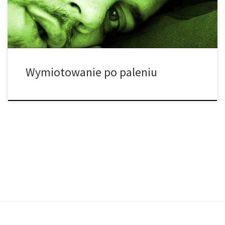
odniesieniu do kannabinoidów. CHS charakteryzuje się
nawracającymi nudnościami, […]
Wymiotowanie po paleniu