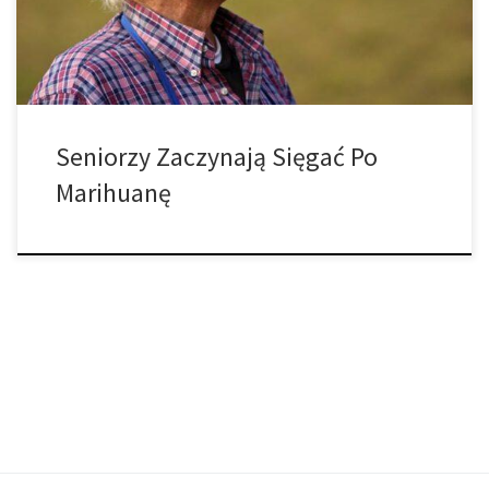
informacji, badań naukowych i innych dowodów na poparcie
twierdzeń i dzielą […]
Seniorzy Zaczynają Sięgać Po
Marihuanę