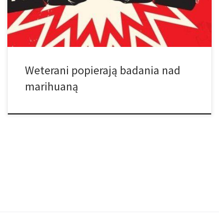
przeprowadzona przez American Legion pokazuje silne wsparcie
[…]
Weterani popierają badania nad
marihuaną