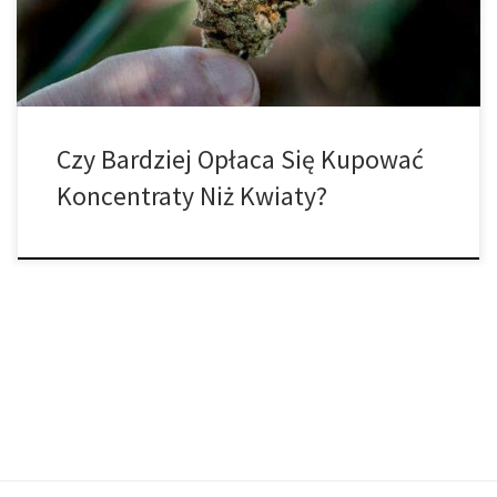
rośliny i jej palenia. W ten sposób palenie kwiatów stało […]
Czy Bardziej Opłaca Się Kupować
Koncentraty Niż Kwiaty?