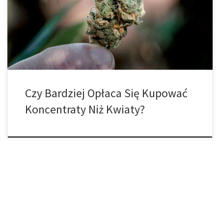
kwiaty i koncentraty. Konopie indyjskie w całej okazałości pokryte
trichomami to widok, który warto zobaczyć. Przez praktycznie
większość czasu w historii spożycia konopi dotyczyła surowej
rośliny i jej palenia. W ten sposób palenie kwiatów stało […]
Czy Bardziej Opłaca Się Kupować
Koncentraty Niż Kwiaty?