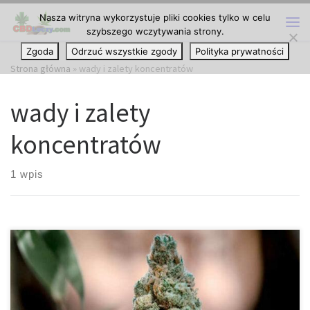
Nasza witryna wykorzystuje pliki cookies tylko w celu
Przejdź do treści
szybszego wczytywania strony.
Me
Zgoda
Odrzuć wszystkie zgody
Polityka prywatności
Strona główna
»
wady i zalety koncentratów
wady i zalety
koncentratów
1 wpis
W szybko rozwijającym się świecie konsumpcji konopi, rynek
amerykański jest zdominowany przez dwa rodzaje produktów: