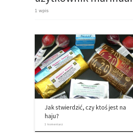
1 wpis
• Dyskutuje na temat teorii spiskowych oraz kosmitów.
Paranoja i marihuana idą w parze razem tak samo jak
moda oraz anoreksja. Nie wiem dlaczego, ale bycie
na haju po prostu zmusza do myślenia o „większym
obrazie”. Dla palaczy często wiąże się to z teoriami
spiskowymi, kłamstwami ze strony rządu, który […]
Jak stwierdzić, czy ktoś jest na
haju?
1 komentarz