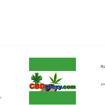
Na
pr
y