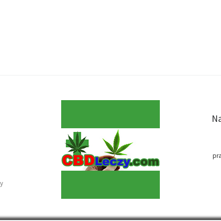
Na
pr
y