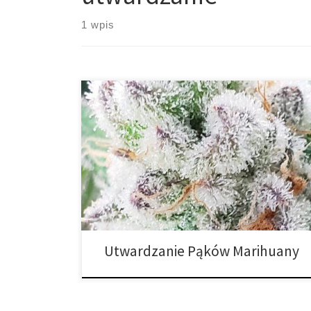
1 wpis
Utwardzanie pąków marihuany jest prawdopodobnie
najbardziej pomijanym etapem uprawy. Choć przez
wielu pomijane, jest to bardzo ważne, zwłaszcza gdy
planujesz przechowywać swoje zbiory. Zalecamy, aby
zawsze utwardzać pąki przed przechowywaniem.
Utwardzanie, jako proces powolnego suszenia,
eliminuje wilgoć ze zbiorów przy użyciu
kontrolowanej przestrzeni suszenia. Gdy podczas
utwardzania jest wystarczająca ilość […]
Utwardzanie Pąków Marihuany