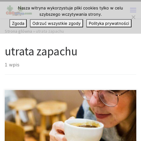
Nasza witryna wykorzystuje pliki cookies tylko w celu
Przejdź do treści
szybszego wczytywania strony.
Me
Zgoda
Odrzuć wszystkie zgody
Polityka prywatności
Strona główna
»
utrata zapachu
utrata zapachu
1 wpis
Jak długo trwa utrata smaku i węchu po przebyciu wirusa COVID-
19? Wiele osób, które cierpiały na COVID-19, doświadczyło utraty
zapachu i smaku. Oto, co wiedzą na ten temat eksperci oraz jak
długo może to potrwać. Objawy COVID-19 i powrót do zdrowia