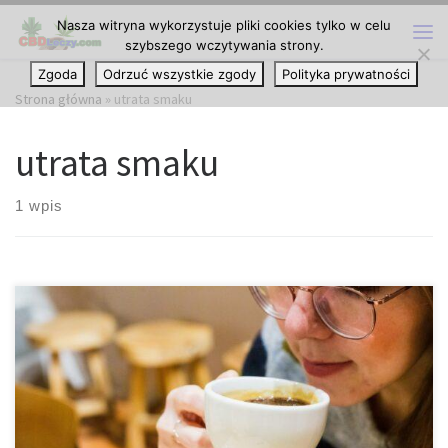
Nasza witryna wykorzystuje pliki cookies tylko w celu
Przejdź do treści
szybszego wczytywania strony.
Me
Zgoda
Odrzuć wszystkie zgody
Polityka prywatności
Strona główna
»
utrata smaku
utrata smaku
1 wpis
Jak długo trwa utrata smaku i węchu po przebyciu wirusa COVID-
19? Wiele osób, które cierpiały na COVID-19, doświadczyło utraty
zapachu i smaku. Oto, co wiedzą na ten temat eksperci oraz jak
długo może to potrwać. Objawy COVID-19 i powrót do zdrowia