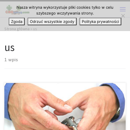
Nasza witryna wykorzystuje pliki cookies tylko w celu
Przejdź do treści
szybszego wczytywania strony.
Me
Zgoda
Odrzuć wszystkie zgody
Polityka prywatności
Strona główna
»
us
us
1 wpis
Wraz z tym, jak rośnie zainteresowanie wokół marihuany,
niektórzy twierdzą, że konopie są bezpieczniejsze niż większość
leków na receptę. Doktor Michael Hart of London, Ontario jest
jednym z niewielu lekarzy w Kanadzie, którzy zdecydowali się
wyrazić swoje poparcie dla marihuany. W ramach nowego