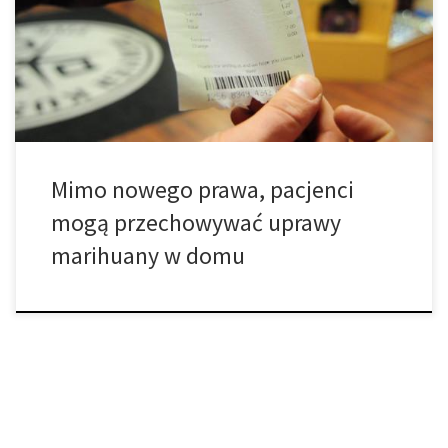
represja. Nowe przepisy Health Canada dotyczące marihuanę
wchodzą w życie 1 października, czyli w ten dzień oczekuje się,
że pacjenci przestaną uprawiać marihuanę w domu i w zamian za
to zaczną kupować ją od dużych, […]
Mimo nowego prawa, pacjenci
mogą przechowywać uprawy
marihuany w domu