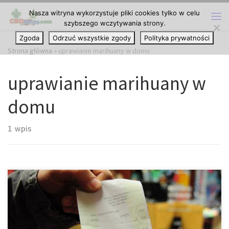
Nasza witryna wykorzystuje pliki cookies tylko w celu
Przejdź do treści
szybszego wczytywania strony.
Me
Zgoda
Odrzuć wszystkie zgody
Polityka prywatności
Strona główna
»
uprawianie marihuany w domu
uprawianie marihuany w
domu
1 wpis
Zgodnie z nowymi deklaracjami lokalnych policji, Kanadyjczyków,
którzy uprawiają medyczną marihuanę w domu nie czeka