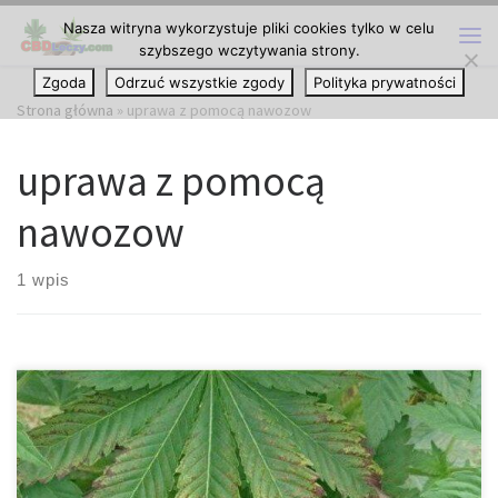
Nasza witryna wykorzystuje pliki cookies tylko w celu
Przejdź do treści
szybszego wczytywania strony.
Me
Zgoda
Odrzuć wszystkie zgody
Polityka prywatności
Strona główna
»
uprawa z pomocą nawozow
uprawa z pomocą
nawozow
1 wpis
Uprawa marihuany wymaga czegoś więcej niż tylko wbicia kilku
sadzonek konopi w glebę i czekania na jej pąki. Oprócz uważnego