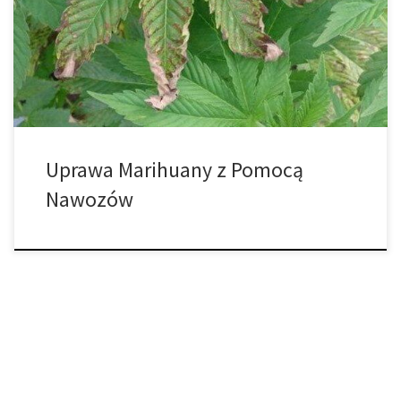
śledzenia jej wzrostu, konopie wymagają dużo ostrożnych zadań.
Wielokrotnie różne nakłady i umiejętności wymagane do
prawidłowej pielęgnacji i uprawy konopi sprawiają, że cały proces
jest kapitałochłonny i pracochłonny. W zależności […]
Uprawa Marihuany z Pomocą
Nawozów