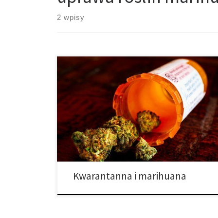
2 wpisy
Podczas gdy cały świat próbuje powstrzymać
koronawirusa (COVID-19), prawdopodobnie znalazłeś
się w sytuacji wymagającej izolacji/ kwarantanny. Praca
w domu, niewychodzenie na zewnątrz, unikanie
tłumów… i brak możliwości przewidzenia przyszłości.
Co to wszystko oznacza dla tych, którzy używają
marihuany? Jak możesz uniknąć przenoszenia wirusa i
co powinieneś zrobić, jeśli jesteś tak […]
Kwarantanna i marihuana