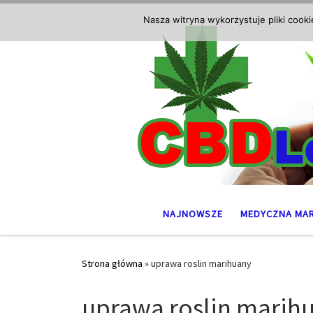
Przejdź do treści
Nasza witryna wykorzystuje pliki cook
NAJNOWSZE
MEDYCZNA MA
Strona główna
»
uprawa roslin marihuany
uprawa roslin marih