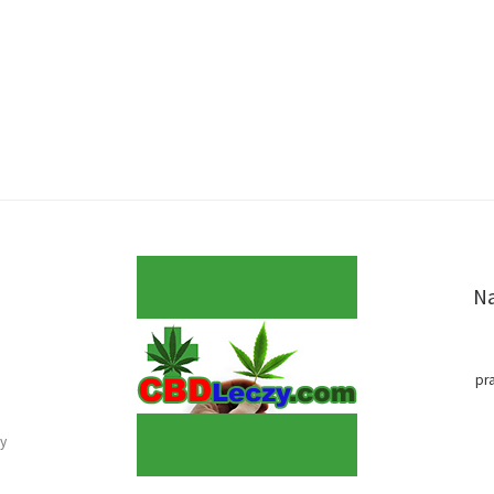
Na
pr
y