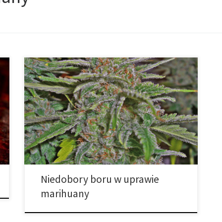
Niedobory boru mogą szkodzić uprawie marihuany
zmniejszając końcowe zbiory. Ze względu na to, że
każdy hodowca chce uzyskać jak najlepszą wydajność
jak to możliwe, wczesne wykrycie niedoborów może
mieć ogromne znaczenie. Rośliny stosują bor do
transportu cukrów, metabolizowania azotu oraz
tworzenia białek. Ale co najważniejsze, jest on
stosowany z wapniem […]
Niedobory boru w uprawie
marihuany