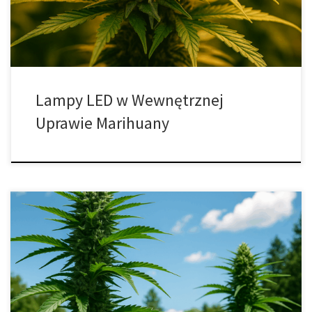
możliwość dostosowania widma światła do potrzeb konkretnych
gatunków i faz rozwojowych […]
Lampy LED w Wewnętrznej
Uprawie Marihuany
Wykorzystanie Wykresu VPD do Optymalizacji Wydajności Konopi
Wapour Pressure Deficit (VPD) – czyli deficyt ciśnienia pary wodnej
– to jeden z kluczowych parametrów wpływających na tempo
wzrostu, zdrowie i plon roślin konopi. Świadome kontrolowanie
VPD pozwala precyzyjnie dostosować warunki w growroomie, tak
aby rośliny mogły swobodnie transpirować, pobierać składniki