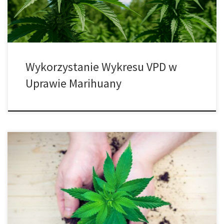
odżywcze […]
Wykorzystanie Wykresu VPD w
Uprawie Marihuany
Kto powiedział, że uprawa marihuany jest łatwa? Tak, roślina
może być tylko chwastem, ale aby wyhodować wysokiej jakości
rośliny, musisz zwrócić na nie uwagę. Ponadto nie zapominaj, że
nasiona konopi są drogie, podobnie jak wszystkie inne akcesoria
ogrodnicze. Przynajmniej nie chcesz marnować pieniędzy, czasu i
energii. Ale czasami nowi hodowcy […]