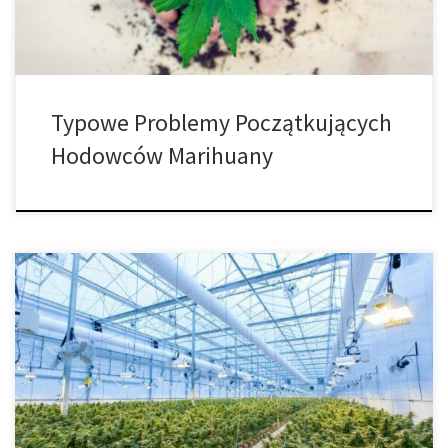
Typowe Problemy Początkujących
Hodowców Marihuany
Najlepsza gleba do uprawy marihuany. Czy przy tak wielu różnych
podłożach gleba jest naprawdę najlepszym sposobem na uprawę
marihuany? Koniecznie czytaj dalej, jeśli chcesz wiedzieć, jak
gleba wypada w porównaniu z innymi podłożami! Zanim
przejdziemy do najlepszych rodzajów gleby, upewnijmy się, że
gleba będzie dla Ciebie najlepszym wyborem. Po pierwsze, […]