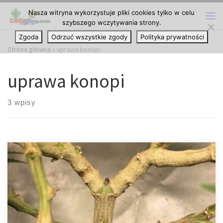
Nasza witryna wykorzystuje pliki cookies tylko w celu
Przejdź do treści
szybszego wczytywania strony.
Me
Zgoda
Odrzuć wszystkie zgody
Polityka prywatności
Strona główna
»
uprawa konopi
uprawa konopi
3 wpisy
Trening roślin – mało stresująca alternatywa dla przycinania
Marihuana to wytrzymała, silna i szybko rosnąca roślina, która
bardzo dobrze reaguje na techniki optymalizacji upraw, takie jak:
przycinanie; rozmnażanie przez sadzonki; uprawa hydroponiczna
i inne. Istnieją tak zwane „destrukcyjne” techniki, takie jak