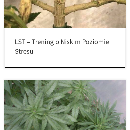
przycinanie, super-cropping itp., a w tym artykule omówimy
bardzo […]
LST – Trening o Niskim Poziomie
Stresu
Podczas uprawy konopi bardzo ważne jest, aby wiedzieć, czego
potrzebują rośliny na każdym etapie ich cyklu życiowego.
Zrozumienie, które składniki odżywcze działają, może dać ci
ogromną przewagę, jeśli chodzi o uprawę pełnych smaku
kwiatów z najwyższej półki. Poniżej wyjaśniamy, w jaki sposób