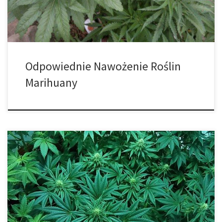
rośliny wykorzystują składniki odżywcze, gdy są zależne od […]
Odpowiednie Nawożenie Roślin
Marihuany
Maroko miało długoterminową relację z uprawą konopi, taką która
trwała od wieków. Było zatem wielkim zaskoczeniem, gdy rząd
marokański planował rozpoczęcie dyskusji wokół ewentualnej
legalizacji rośliny. Rzeczywiście, uprawa konopi jest częścią
wiejskiej tradycji, jak również powszechne, choć nielegalne, część
lokalnej gospodarki przez długi czas. Większość rodzin rolniczych