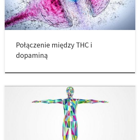
świata, debata na temat jej wpływu na zdrowie psychiczne jest
wciąż jak […]
Połączenie między THC i
dopaminą
Kannabidiol, czyli CBD to „rodzeństwo” THC. Obie substancje
istnieją jako dwa najbardziej rozpowszechnione kannabinoidy
znajdujące się w cannabis i często konkurują ze sobą, jeśli chodzi
o zajmowane w marihuanie miejsce. Pomimo, że THC powoduje
znaczną część euforii, z której znana jest marihuana, CBD jest