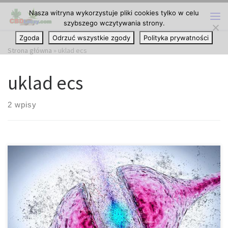
Nasza witryna wykorzystuje pliki cookies tylko w celu
Przejdź do treści
szybszego wczytywania strony.
Me
Zgoda
Odrzuć wszystkie zgody
Polityka prywatności
Strona główna
»
uklad ecs
uklad ecs
2 wpisy
Dopamina odpowiedzialna jest za liczne procesy fizjologiczne
oraz poznawcze, a w tym nastrój, apetyt, reprodukcję. THC
wpływa na uwalnianie dopaminy na wiele sposobów i może
zwiększać lub zmniejszać poziom neuroprzekaźnika. Pomimo
coraz powszechniejszej legalizacji cannabis w wielu regionach