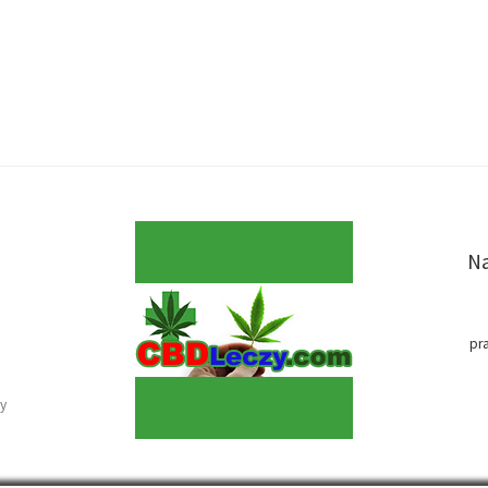
Na
pr
y