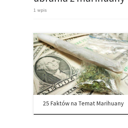
1 wpis
Świat marihuany jest bogaty i zróżnicowany. Istnieje
także wiele ciekawostek na temat cannabis. Możesz
pomyśleć, że wiesz dużo o marihuanie, ale zawsze za
rogiem czeka na Ciebie coś nowego. Koniecznie
sprawdź naszą listę 25 faktów i ciekawostek, aby
zobaczyć jak wygląda twoja wiedza na temat rośliny!
1. Marihuanę można spożywać […]
25 Faktów na Temat Marihuany